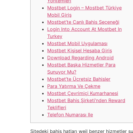
Yöntemleri
Mostbet Login – Mostbet Türkiye
Mobil Giriş
Mostbet’te Canlı Bahis Seçeneği
Login Into Account At Mostbet In
Turkey
Mostbet Mobil Uygulaması
Mostbet Kişisel Hesaba Giriş
Download Regarding Android
Mostbet Başka Hizmetler Para
Sunuyor Mu?
Mostbet’te Ücretsiz Bahisler
Para Yatırma Ve Çekme
Mostbet Çevrimiçi Kumarhanesi
Mostbet Bahis Şirketi’nden Reward
Teklifleri
Telefon Numarası Ile
Sitedeki bahis hatları weil benzer hizmetler s