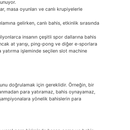
sunuyor.
r, masa oyunları ve canlı krupiyelerle
mına gelirken, canlı bahis, etkinlik sırasında
lyonlarca insanın çeşitli spor dallarına bahis
ncak at yarışı, ping-pong ve diğer e-sporlara
 yatırma işleminde seçilen slot machine
nu doğrulamak için gereklidir. Örneğin, bir
rulanmadan para yatıramaz, bahis oynayamaz,
şampiyonalara yönelik bahislerin para