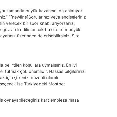
aynı zamanda büyük kazancını da anlatıyor.
iz.” “[newline]Sorularınız veya endişeleriniz
 verecek bir spor kitabı arıyorsanız,
 göz ardı edilir, ancak bu site tüm büyük
rınız üzerinden de erişebilirsiniz. Site
belirtilen koşullara uymalısınız. En iyi
l tutmak çok önemlidir. Hassas bilgilerinizi
k için şifrenizi düzenli olarak
ir seçenek ise Türkiye’deki Mostbet
bahis oynayabileceğiniz kart empieza masa