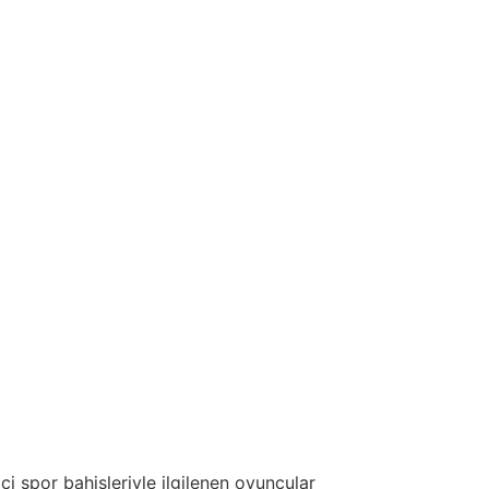
i spor bahisleriyle ilgilenen oyuncular