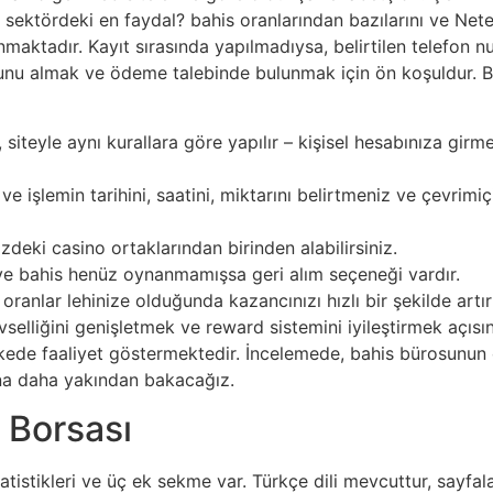
si sektördeki en faydal? bahis oranlarından bazılarını ve N
nmaktadır. Kayıt sırasında yapılmadıysa, belirtilen telefon 
unu almak ve ödeme talebinde bulunmak için ön koşuldur. B
iteyle aynı kurallara göre yapılır – kişisel hesabınıza girm
 işlemin tarihini, saatini, miktarını belirtmeniz ve çevrimi
deki casino ortaklarından birinden alabilirsiniz.
 ve bahis henüz oynanmamışsa geri alım seçeneği vardır.
ranlar lehinize olduğunda kazancınızı hızlı bir şekilde artı
levselliğini genişletmek ve reward sistemini iyileştirmek aç
lkede faaliyet göstermektedir. İncelemede, bahis bürosunun öz
ğına daha yakından bakacağız.
 Borsası
atistikleri ve üç ek sekme var. Türkçe dili mevcuttur, sayfal