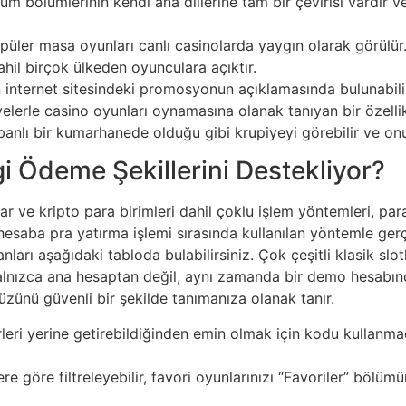
n tüm bölümlerinin kendi ana dillerine tam bir çevirisi vardı
opüler masa oyunları canlı casinolarda yaygın olarak görülür
hil birçok ülkeden oyunculara açıktır.
n internet sitesindeki promosyonun açıklamasında bulunabilir.
yelerle casino oyunları oynamasına olanak tanıyan bir özellik
anlı bir kumarhanede olduğu gibi krupiyeyi görebilir ve onun
 Ödeme Şekillerini Destekliyor?
lar ve kripto para birimleri dahil çoklu işlem yöntemleri, p
hesaba pra yatırma işlemi sırasında kullanılan yöntemle gerçe
rı aşağıdaki tabloda bulabilirsiniz. Çok çeşitli klasik slot
yalnızca ana hesaptan değil, aynı zamanda bir demo hesabında
zünü güvenli bir şekilde tanımanıza olanak tanır.
terleri yerine getirebildiğinden emin olmak için kodu kullanm
ere göre filtreleyebilir, favori oyunlarınızı “Favoriler” böl