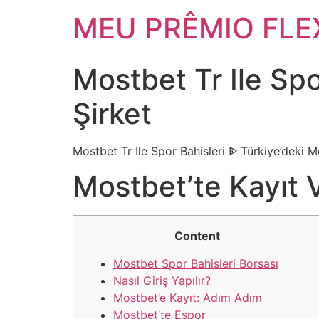
MEU PRÊMIO FLE
Mostbet Tr Ile Spo
Şirket
Mostbet Tr Ile Spor Bahisleri ᐉ Türkiye’deki M
Mostbet’te Kayıt V
Content
Mostbet Spor Bahisleri Borsası
Nasıl Giriş Yapılır?
Mostbet’e Kayıt: Adım Adım
Mostbet’te Espor