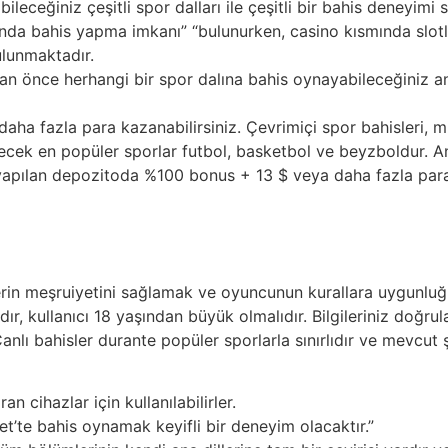
leceğiniz çeşitli spor dalları ile çeşitli bir bahis deneyimi 
da bahis yapma imkanı” “bulunurken, casino kısmında slotla
ulunmaktadır.
 önce herhangi bir spor dalına bahis oynayabileceğiniz anla
ha fazla para kazanabilirsiniz. Çevrimiçi spor bahisleri, mi
ecek en popüler sporlar futbol, ​​basketbol ve beyzboldur. A
n yapılan depozitoda %100 bonus + 13 $ veya daha fazla para
erin meşruiyetini sağlamak ve oyuncunun kurallara uygunluğu
ır, kullanıcı 18 yaşından büyük olmalıdır. Bilgileriniz doğ
ı bahisler durante popüler sporlarla sınırlıdır ve mevcut 
an cihazlar için kullanılabilirler.
t’te bahis oynamak keyifli bir deneyim olacaktır.”