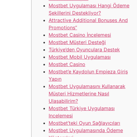
Mostbet Uygulaması Hangi Ödeme
Şekillerini Destekliyor?
Attractive Additional Bonuses And
Promotions”
Mostbet Casino İncelemesi
Mostbet Müşteri Desteği
Türkiye’den Oyunculara Destek
Mostbet Mobil Uygulaması
Mostbet Casino
Mostbet’e Kaydolun Empieza Giriş
Yapın
Mostbet Uygulamasını Kullanarak
Müşteri Hizmetlerine Nasıl
Ulaşabilirim?
Mostbet Türkiye Uygulaması
Incelemesi
Mostbet’teki Oyun Sağlayıcıları
Mostbet Uygulamasında Ödeme