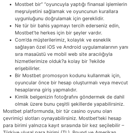
Mostbet bir” “oyuncuyla yaptığı finansal işlemlerin
meşruiyetini sağlamak ve oyuncunun kurallara
uygunluğunu doğrulamak için gereklidir.
Ne tür bir bahis yapmayı tercih ederseniz edin,
Mostbet’te herkes için bir şeyler vardır.
Com’da müşterilerimiz, kolaylık ve esneklik
sağlayan özel iOS ve Android uygulamalarının yanı
sıra masaüstü ve mobil web site aracılığıyla
hizmetlerimize olduk?a kolay bir ?ekilde
erişebilirler.
Bir Mostbet promosyon kodunu kullanmak için,
oyuncular önce bir hesap oluşturmalı veya mevcut
hesaplarına giriş yapmalıdır.
Kimlik belgenizin fotoğrafını göndermek de dahil
olmak üzere bunu çeşitli şekillerde yapabilirsiniz.
Mostbet platformunda, bir tür casino oyunu olan
çevrimiçi slotları oynayabilirsiniz. Mostbet’teki hesap
para birimi yalnızca kayıt sırasında bir kez seçilebilir –
Türkiye ulusal para birimi (TL), Pound ve Amerikan