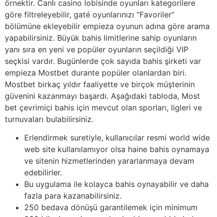
örnektir. Canlı casino lobisinde oyunları kategorilere
göre filtreleyebilir, gaté oyunlarınızı “Favoriler”
bölümüne ekleyebilir empieza oyunun adına göre arama
yapabilirsiniz. Büyük bahis limitlerine sahip oyunların
yanı sıra en yeni ve popüler oyunların seçildiği VIP
seçkisi vardır. Bugünlerde çok sayıda bahis şirketi var
empieza Mostbet durante popüler olanlardan biri.
Mostbet birkaç yıldır faaliyette ve birçok müşterinin
güvenini kazanmayı başardı. Aşağıdaki tabloda, Most
bet çevrimiçi bahis için mevcut olan sporları, ligleri ve
turnuvaları bulabilirsiniz.
Erlendirmek suretiyle, kullanıcılar resmi world wide
web site kullanılamıyor olsa haine bahis oynamaya
ve sitenin hizmetlerinden yararlanmaya devam
edebilirler.
Bu uygulama ile kolayca bahis oynayabilir ve daha
fazla para kazanabilirsiniz.
250 bedava dönüşü garantilemek için minimum