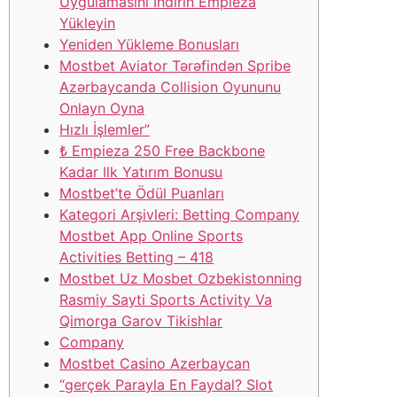
Uygulamasını İndirin Empieza
Yükleyin
Yeniden Yükleme Bonusları
Mostbet Aviator Tərəfindən Spribe
Azərbaycanda Collision Oyununu
Onlayn Oyna
Hızlı İşlemler”
₺ Empieza 250 Free Backbone
Kadar Ilk Yatırım Bonusu
Mostbet’te Ödül Puanları
Kategori Arşivleri: Betting Company
Mostbet App Online Sports
Activities Betting – 418
Mostbet Uz Mosbet Ozbekistonning
Rasmiy Sayti Sports Activity Va
Qimorga Garov Tikishlar
Company
Mostbet Casino Azerbaycan
“gerçek Parayla En Faydal? Slot