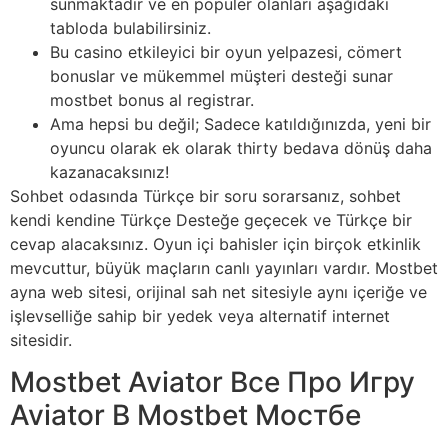
sunmaktadır ve en popüler olanları aşağıdaki
tabloda bulabilirsiniz.
Bu casino etkileyici bir oyun yelpazesi, cömert
bonuslar ve mükemmel müşteri desteği sunar
mostbet bonus al registrar.
Ama hepsi bu değil; Sadece katıldığınızda, yeni bir
oyuncu olarak ek olarak thirty bedava dönüş daha
kazanacaksınız!
Sohbet odasında Türkçe bir soru sorarsanız, sohbet
kendi kendine Türkçe Desteğe geçecek ve Türkçe bir
cevap alacaksınız. Oyun içi bahisler için birçok etkinlik
mevcuttur, büyük maçların canlı yayınları vardır. Mostbet
ayna web sitesi, orijinal sah net sitesiyle aynı içeriğe ve
işlevselliğe sahip bir yedek veya alternatif internet
sitesidir.
Mostbet Aviator Все Про Игру
Aviator В Mostbet Мостбе