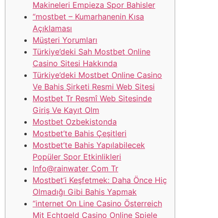
Makineleri Empieza Spor Bahisler
“mostbet – Kumarhanenin Kısa
Açıklaması
Müşteri Yorumları
Türkiye’deki Sah Mostbet Online
Casino Sitesi Hakkında
Türkiye’deki Mostbet Online Casino
Ve Bahis Şirketi Resmi Web Sitesi
Mostbet Tr Resmî Web Sitesinde
Giriş Ve Kayıt Olm
Mostbet Ozbekistonda
Mostbet’te Bahis Çeşitleri
Mostbet’te Bahis Yapılabilecek
Popüler Spor Etkinlikleri
Info@rainwater Com Tr
Mostbet’i Keşfetmek: Daha Önce Hiç
Olmadığı Gibi Bahis Yapmak
“internet On Line Casino Österreich
Mit Echtgeld Casino Online Spiele