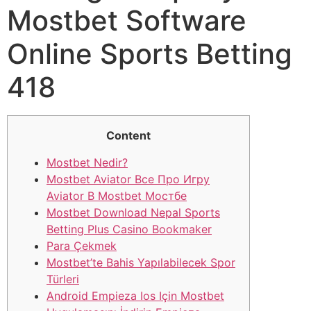
Mostbet Software
Online Sports Betting
418
Content
Mostbet Nedir?
Mostbet Aviator Все Про Игру
Aviator В Mostbet Мостбе
Mostbet Download Nepal Sports
Betting Plus Casino Bookmaker
Para Çekmek
Mostbet’te Bahis Yapılabilecek Spor
Türleri
Android Empieza Ios Için Mostbet