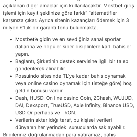
açıklanan diğer amaçlar için kullanılacaktır. Mostbet giriş
işlemi için kayıt şeklinize göre farklı” “alternatifler
karşınıza çıkar. Ayrıca sitenin kazançları ödemek için 3
milyon €’luk bir garanti fonu bulunmakta.
Mostbet’e gidin ve en sevdiğiniz sanal sporlar
dallarına ve popüler siber disiplinlere karlı bahisler
yapın.
Bağlantı, Şirketinin destek servisine ilgili bir talep
gönderilerek alınabilir.
Possuindo sitesinde TL’ye kadar bahis oynamak
veya online casino oynamak için (isteğe göre) hoş
geldin bonusu vardır.
Dash, HUSD, On line casino Coin, ZChash, WUJUD,
DAI, Dexsport, TrueUSD, Axie Infinity, Binance USD,
USD Or perhaps ve TRON.
Verilerin aktarıldığı taraf, bu kişisel verileri
dünyanın her yerindeki sunucularda saklayabilir.
Bilgileriniz doğrulanmadan para yatıramaz, bahis