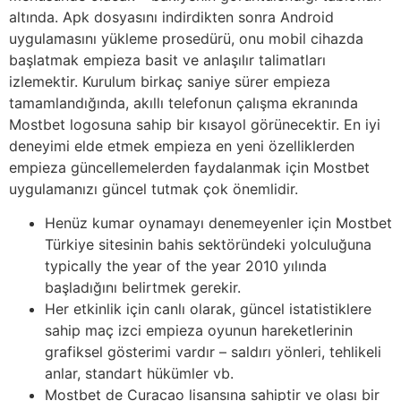
altında. Apk dosyasını indirdikten sonra Android
uygulamasını yükleme prosedürü, onu mobil cihazda
başlatmak empieza basit ve anlaşılır talimatları
izlemektir. Kurulum birkaç saniye sürer empieza
tamamlandığında, akıllı telefonun çalışma ekranında
Mostbet logosuna sahip bir kısayol görünecektir. En iyi
deneyimi elde etmek empieza en yeni özelliklerden
empieza güncellemelerden faydalanmak için Mostbet
uygulamanızı güncel tutmak çok önemlidir.
Henüz kumar oynamayı denemeyenler için Mostbet
Türkiye sitesinin bahis sektöründeki yolculuğuna
typically the year of the year 2010 yılında
başladığını belirtmek gerekir.
Her etkinlik için canlı olarak, güncel istatistiklere
sahip maç izci empieza oyunun hareketlerinin
grafiksel gösterimi vardır – saldırı yönleri, tehlikeli
anlar, standart hükümler vb.
Mostbet de Curacao lisansına sahiptir ve olası bir