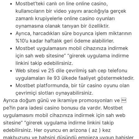
Mostbet’teki canlı on line online casino,
kullanıcıların bir video yayını aracılığıyla gerçek
zamanlı krupiyelerle online casino oyunları
oynamasına olanak tanıyan bir özelliktir.
Ayrıca, harcadıkları süre boyunca işlem miktarının
%10’u kadar haftalık geri ödeme alabilirler.
Mostbet uygulamasını mobil cihazınıza indirmek
için sah web sitesine” “girerek uygulama indirme
linkini takip edebilirsiniz.
Web sitesi ve 25 dile çevrilmiş sah cep telefonu
uygulamaları ile 93 ülkede faaliyet göstermektedir.
Mostbet platformunda, bir tür casino oyunu olan
çevrimiçi slotları oynayabilirsiniz.
Ayrıca doğum günü ve ikramiye promosyonları ve 
pe?in para iadesi casino bonusu da vardır. Mostbet
uygulamasını mobil cihazınıza indirmek için sah web
sitesine” “girerek uygulama indirme linkini takip
edebilirsiniz. Her oyuncu en arizona ( az ) kez
makbuzunu ve bahsini düşündü empieza uygun bahisler