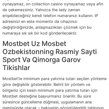
oynayamaz, on collection casino oynayamaz veya afin
de çekemezsiniz. Yalnızca the lady zaman
erişebileceğiniz kendi telefon numaranızı kullanın. IP
adresinizi en este momento da cihazınızı
değiştirdiğinizde, anlaşmazlıkları çözmek için bu
numaraya sık sık bir kod gönderilecektir.
Mostbet Uz Mosbet
Ozbekistonning Rasmiy Sayti
Sport Va Qimorga Garov
Tikishlar
Mostbet’te minimum para yatırma tutarı seçilen yönteme
göre değişiklik gösterebilir. Belirli bir yöntem ve
bölgeniz için kesin minimum para yatırma tutarı için
Mostbet desteğine başvurmanız önerilir. Bu süre
süresince güncelleme düğmesi, uygulamanın ana
menüsünde olacak – bakiyenin görüntülendiği tablonun