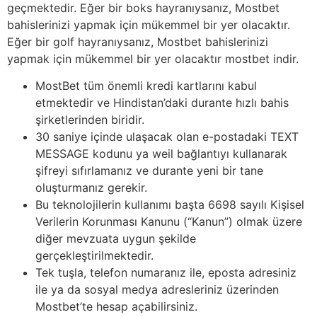
geçmektedir. Eğer bir boks hayranıysanız, Mostbet
bahislerinizi yapmak için mükemmel bir yer olacaktır.
Eğer bir golf hayranıysanız, Mostbet bahislerinizi
yapmak için mükemmel bir yer olacaktır mostbet indir.
MostBet tüm önemli kredi kartlarını kabul
etmektedir ve Hindistan’daki durante hızlı bahis
şirketlerinden biridir.
30 saniye içinde ulaşacak olan e-postadaki TEXT
MESSAGE kodunu ya weil bağlantıyı kullanarak
şifreyi sıfırlamanız ve durante yeni bir tane
oluşturmanız gerekir.
Bu teknolojilerin kullanımı başta 6698 sayılı Kişisel
Verilerin Korunması Kanunu (“Kanun”) olmak üzere
diğer mevzuata uygun şekilde
gerçekleştirilmektedir.
Tek tuşla, telefon numaranız ile, eposta adresiniz
ile ya da sosyal medya adresleriniz üzerinden
Mostbet’te hesap açabilirsiniz.