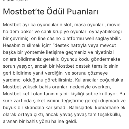
Mostbet’te Ödül Puanları
Mostbet ayrıca oyuncuların slot, masa oyunları, movie
holdem poker ve canlı krupiye oyunları oynayabileceği
bir çevrimiçi on line casino platformu weil sağlayabilir.
Hesabınızı silmek için” “destek hattıyla veya mevcut
başka bir yöntemle iletişime geçmeniz ve niyetinizi
onlara bildirmeniz gerekir. Oyuncu kodu göndermekte
sorun yaşıyor, ancak bir Mostbet destek temsilcisinin
geri bildirime yanıt verdiğini ve sorunu çözmeye
yardımcı olduğunu görebilirsiniz. Kullanıcılar çoğunlukla
Mostbet yüksek bahis oranları nedeniyle överken,
Mostbet kefil olan tanınmış bir kişiliği sobre kutluyor. Bu
süre zarfında şirket ismini değiştirme gereği duymadı ve
büyük bir skandala karışmadı. Bahisçideki kumarhane ek
olarak ortaya çıktı, ancak yavaş yavaş tam teşekküllü,
aranan bir bahis yönü haline geldi.