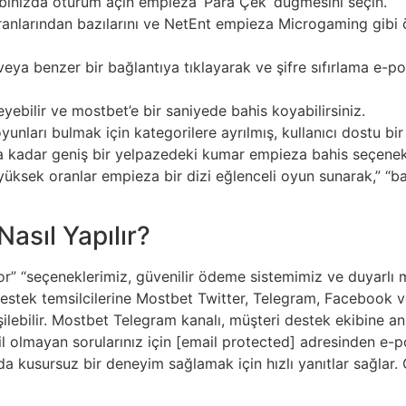
bınızda oturum açın empieza ‘Para Çek’ düğmesini seçin.
 oranlarından bazılarını ve NetEnt empieza Microgaming gibi 
veya benzer bir bağlantıya tıklayarak ve şifre sıfırlama e-po
rleyebilir ve mostbet’e bir saniyede bahis koyabilirsiniz.
oyunları bulmak için kategorilere ayrılmış, kullanıcı dostu bir
 kadar geniş bir yelpazedeki kumar empieza bahis seçenekler
na yüksek oranlar empieza bir dizi eğlenceli oyun sunarak,” “
asıl Yapılır?
or” “seçeneklerimiz, güvenilir ödeme sistemimiz ve duyarlı 
 destek temsilcilerine Mostbet Twitter, Telegram, Facebook
ilebilir. Mostbet Telegram kanalı, müşteri destek ekibine anı
il olmayan sorularınız için [email protected] adresinden e
da kusursuz bir deneyim sağlamak için hızlı yanıtlar sağla