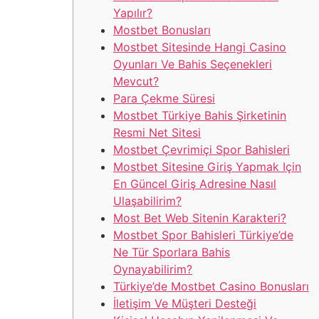
Yapılır?
Mostbet Bonusları
Mostbet Sitesinde Hangi Casino
Oyunları Ve Bahis Seçenekleri
Mevcut?
Para Çekme Süresi
Mostbet Türkiye Bahis Şirketinin
Resmi Net Sitesi
Mostbet Çevrimiçi Spor Bahisleri
Mostbet Sitesine Giriş Yapmak Için
En Güncel Giriş Adresine Nasıl
Ulaşabilirim?
Most Bet Web Sitenin Karakteri?
Mostbet Spor Bahisleri Türkiye’de
Ne Tür Sporlara Bahis
Oynayabilirim?
Türkiye’de Mostbet Casino Bonusları
İletişim Ve Müşteri Desteği