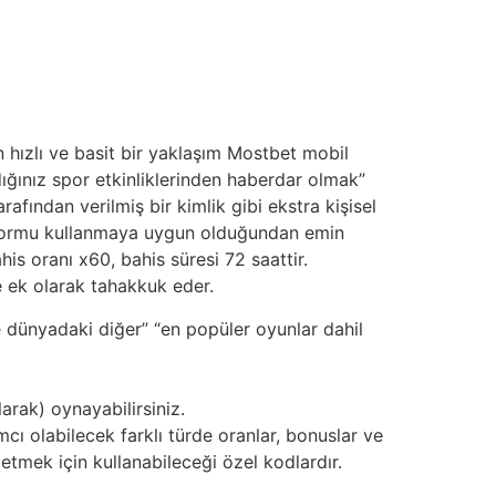
hızlı ve basit bir yaklaşım Mostbet mobil
dığınız spor etkinliklerinden haberdar olmak”
afından verilmiş bir kimlik gibi ekstra kişisel
platformu kullanmaya uygun olduğundan emin
is oranı x60, bahis süresi 72 saattir.
e ek olarak tahakkuk eder.
e dünyadaki diğer” “en popüler oyunlar dahil
arak) oynayabilirsiniz.
ı olabilecek farklı türde oranlar, bonuslar ve
tmek için kullanabileceği özel kodlardır.