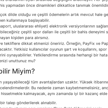
ahis yapmadan önce dinamikleri dikkatlice tanımak önemlidir
rçok dilde olduğu ve çeşitli ödemelerin artık mevcut hale gel
men kullanmaya başlayabilir.
port, uluslararası ehliyet) elektronik versiyonlarının sağlanm
leceğiniz çeşitli spor dalları ile çeşitli bir bahis deneyimi 
ayan kişiden para alırsınız.
 tekliflere dikkat etmenizi öneririz. Örneğin, PayFix ve Papa
aktır. Yetkisiz kullanıcılar oyunun şart ve koşullarını, spor 
ini oynayabilirler. Yetkilendirme sırasında herhangi bir hata
renizi unuttunuz mu?
ilir Miyim?
n yaşayabileceği tüm avantajlardan uzaktır. Yüksek itibarının
derecelendirmelerdir. Bu nedenle zaman kaybetmemelisiniz, a
hissetmekle kalmayacak, aynı zamanda iyi bir kazanç elde 
 bir talep gönderilerek alınabilir.