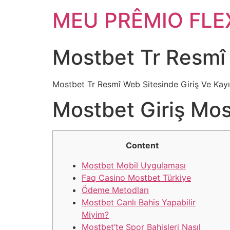
MEU PRÊMIO FLE
Mostbet Tr Resmî 
Mostbet Tr Resmî Web Sitesinde Giriş Ve Kay
Mostbet Giriş Mos
Content
Mostbet Mobil Uygulaması
Faq Casino Mostbet Türkiye
Ödeme Metodları
Mostbet Canlı Bahis Yapabilir
Miyim?
Mostbet’te Spor Bahisleri Nasıl