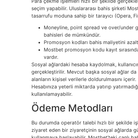
Para çekme işlemleri hızlı bir şekilde gerçekl
seçim yapabilir. Uluslararası bahis şirketi Mos
tasarrufu moduna sahip bir tarayıcı (Opera, F
Moneyline, point spread ve over/under gi
bahisleri de mümkündür.
Promosyon kodları bahis maliyetini azalt
Mostbet promosyon kodu kayıt sırasında k
vardır.
Sosyal ağlardaki hesaba kaydolmak, kullanıcın
gerçekleştirilir. Mevcut başka sosyal ağlar da
alanların kişisel verilerle doldurulmasını içer
Hesabınıza yeterli miktarda yatırıp yatırmadığ
kullanılamayabilir.
Ödeme Metodları
Bu durumda operatör talebi hızlı bir şekilde iş
ziyaret eden bir ziyaretçinin sosyal ağlarda gü
kullanmaya başlayabilir. Mostbet’teki canlı ba