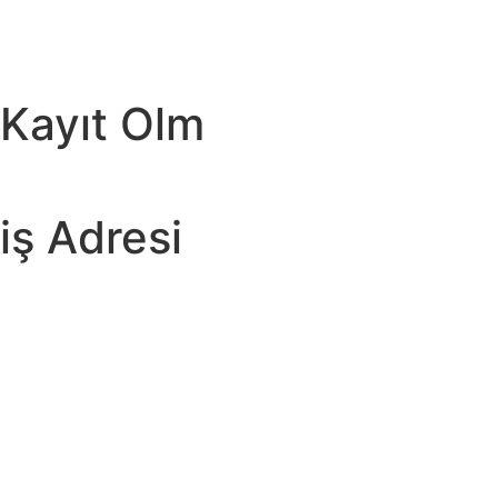
 Kayıt Olm
iş Adresi