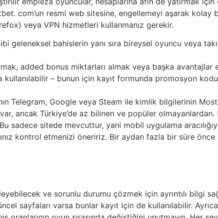
eştirilir empieza oyuncular, hesaplarına afin de yatırmak iç
tbet. com’un resmi web sitesine, engellemeyi aşarak kolay bir
irefox) veya VPN hizmetleri kullanmanız gerekir.
bi geleneksel bahislerin yanı sıra bireysel oyuncu veya ta
mak, added bonus miktarları almak veya başka avantajlar eld
ullanılabilir – bunun için kayıt formunda promosyon kodunu
ın Telegram, Google veya Steam ile kimlik bilgilerinin Mos
 var, ancak Türkiye’de az bilinen ve popüler olmayanlardan. S
ir. Bu sadece sitede mevcuttur, yani mobil uygulama aracılığıy
ınız kontrol etmenizi öneririz. Bir aydan fazla bir süre önc
leyebilecek ve sorunlu durumu çözmek için ayrıntılı bilgi sağ
ncel sayfaları varsa bunlar kayıt için de kullanılabilir. Ayrıc
his oranlarının oyun sırasında değiştiğini unutmayın. Her şey