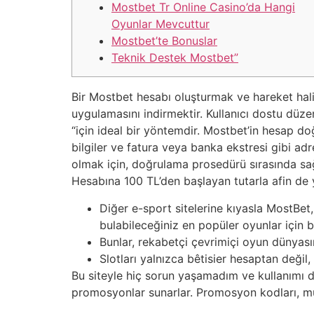
Mostbet Tr Online Casino’da Hangi
Oyunlar Mevcuttur
Mostbet’te Bonuslar
Teknik Destek Mostbet”
Bir Mostbet hesabı oluşturmak ve hareket hal
uygulamasını indirmektir. Kullanıcı dostu düzen
“için ideal bir yöntemdir. Mostbet’in hesap do
bilgiler ve fatura veya banka ekstresi gibi a
olmak için, doğrulama prosedürü sırasında sağl
Hesabına 100 TL’den başlayan tutarla afin de y
Diğer e-sport sitelerine kıyasla MostBet
bulabileceğiniz en popüler oyunlar için b
Bunlar, rekabetçi çevrimiçi oyun dünyasın
Slotları yalnızca bêtisier hesaptan deği
Bu siteyle hiç sorun yaşamadım ve kullanımı d
promosyonlar sunarlar. Promosyon kodları, müş