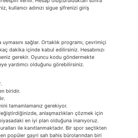
reespin verilir. Hesap oluşturulduktan sonra
, kullanıcı adınızı sigue şifrenizi giriş
a uymasını sağlar. Ortaklık programı, çevrimiçi
 dakika içinde kabul edilirsiniz. Hesabınızı
irmeniz gerekir. Oyuncu kodu göndermekte
eye yardımcı olduğunu görebilirsiniz.
.
n biridir.
ır.
emini tamamlamanız gerekiyor.
değiştirdiğinizde, anlaşmazlıkları çözmek için
iyasadaki en iyi plan olduğuna inanıyoruz.
alları ile kanıtlanmaktadır. Bir spor seçtikten
i en popüler gayri sah bahis bürolarından biri