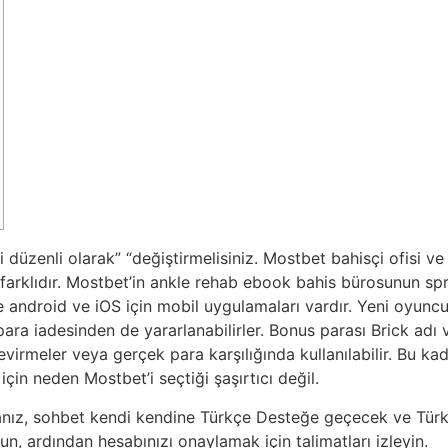
i düzenli olarak” “değiştirmelisiniz. Mostbet bahisçi ofisi 
farklıdır. Mostbet’in ankle rehab ebook bahis bürosunun sp
ndroid ve iOS için mobil uygulamaları vardır. Yeni oyuncula
ra iadesinden de yararlanabilirler. Bonus parası Brick adı v
virmeler veya gerçek para karşılığında kullanılabilir. Bu kad
 için neden Mostbet’i seçtiği şaşırtıcı değil.
nız, sohbet kendi kendine Türkçe Desteğe geçecek ve Türkç
run, ardından hesabınızı onaylamak için talimatları izleyin.