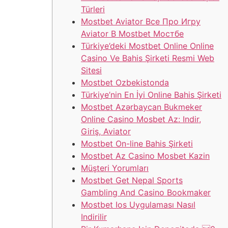
Türleri
Mostbet Aviator Все Про Игру
Aviator В Mostbet Мостбе
Türkiye’deki Mostbet Online Online
Casino Ve Bahis Şirketi Resmi Web
Sitesi
Mostbet Ozbekistonda
Türkiye’nin En İyi Online Bahis Şirketi
Mostbet Azərbaycan Bukmeker
Online Casino Мosbet Az: Indir,
Giriş, Aviator
Mostbet On-line Bahis Şirketi
Mostbet Az Casino Mosbet Kazin
Müşteri Yorumları
Mostbet Get Nepal Sports
Gambling And Casino Bookmaker
Mostbet Ios Uygulaması Nasıl
Indirilir