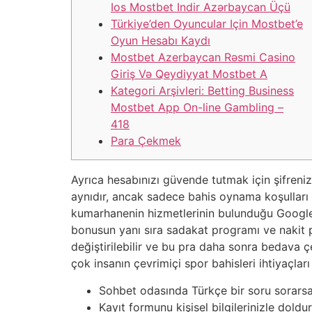
Ios Mostbet Indir Azərbaycan Üçü
Türkiye’den Oyuncular Için Mostbet’e
Oyun Hesabı Kaydı
Mostbet Azerbaycan Rəsmi Casino
Giriş Və Qeydiyyat Mostbet A
Kategori Arşivleri: Betting Business
Mostbet App On-line Gambling –
418
Para Çekmek
Ayrıca hesabınızı güvende tutmak için şifreniz
aynıdır, ancak sadece bahis oynama koşulları 
kumarhanenin hizmetlerinin bulunduğu Google a
bonusun yanı sıra sadakat programı ve nakit pa
değiştirilebilir ve bu pra daha sonra bedava çe
çok insanın çevrimiçi spor bahisleri ihtiyaçları
Sohbet odasında Türkçe bir soru sorarsa
Kayıt formunu kişisel bilgilerinizle doldu