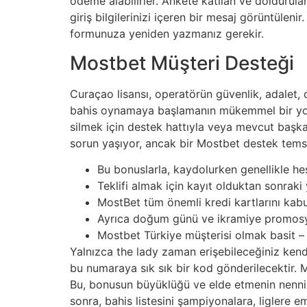
ödeme alabilirler. Ankete katılan ve doldurul
giriş bilgilerinizi içeren bir mesaj görüntüleni
formunuza yeniden yazmanız gerekir.
Mostbet Müşteri Desteği
Curaçao lisansı, operatörün güvenlik, adalet, 
bahis oynamaya başlamanın mükemmel bir yolud
silmek için destek hattıyla veya mevcut başk
sorun yaşıyor, ancak bir Mostbet destek temsi
Bu bonuslarla, kaydolurken genellikle hesa
Teklifi almak için kayıt olduktan sonraki
MostBet tüm önemli kredi kartlarını kabul
Ayrıca doğum günü ve ikramiye promosyo
Mostbet Türkiye müşterisi olmak basit –
Yalnızca the lady zaman erişebileceğiniz kendi
bu numaraya sık sık bir kod gönderilecektir. 
Bu, bonusun büyüklüğü ve elde etmenin nenni ka
sonra, bahis listesini şampiyonalara, liglere e