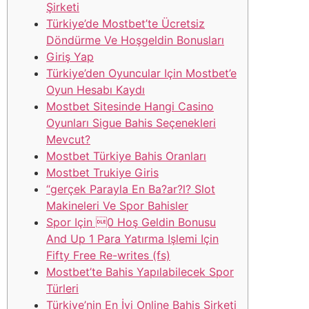
Şirketi
Türkiye’de Mostbet’te Ücretsiz
Döndürme Ve Hoşgeldin Bonusları
Giriş Yap
Türkiye’den Oyuncular Için Mostbet’e
Oyun Hesabı Kaydı
Mostbet Sitesinde Hangi Casino
Oyunları Sigue Bahis Seçenekleri
Mevcut?
Mostbet Türkiye Bahis Oranları
Mostbet Trukiye Giris
“gerçek Parayla En Ba?ar?l? Slot
Makineleri Ve Spor Bahisler
Spor Için 0 Hoş Geldin Bonusu
And Up 1 Para Yatırma Işlemi Için
Fifty Free Re-writes (fs)
Mostbet’te Bahis Yapılabilecek Spor
Türleri
Türkiye’nin En İyi Online Bahis Şirketi