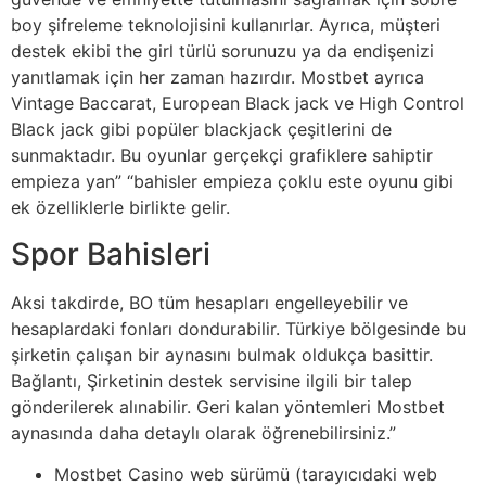
boy şifreleme teknolojisini kullanırlar. Ayrıca, müşteri
destek ekibi the girl türlü sorunuzu ya da endişenizi
yanıtlamak için her zaman hazırdır. Mostbet ayrıca
Vintage Baccarat, European Black jack ve High Control
Black jack gibi popüler blackjack çeşitlerini de
sunmaktadır. Bu oyunlar gerçekçi grafiklere sahiptir
empieza yan” “bahisler empieza çoklu este oyunu gibi
ek özelliklerle birlikte gelir.
Spor Bahisleri
Aksi takdirde, BO tüm hesapları engelleyebilir ve
hesaplardaki fonları dondurabilir. Türkiye bölgesinde bu
şirketin çalışan bir aynasını bulmak oldukça basittir.
Bağlantı, Şirketinin destek servisine ilgili bir talep
gönderilerek alınabilir. Geri kalan yöntemleri Mostbet
aynasında daha detaylı olarak öğrenebilirsiniz.”
Mostbet Casino web sürümü (tarayıcıdaki web