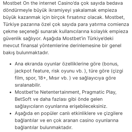
Mostbet On the internet Casino’da çok sayıda bedava
döndürmeyle büyük ikramiyeyi yakalamak empieza
büyük kazanmak için birçok fırsatınız olacak. Mostbet,
Türkiye pazarına özel çok sayıda para yatırma comienza
çekme seçeneği sunarak kullanıcılarına kolaylık empieza
güvenlik sağlıyor. Aşağıda Mostbet’in Türkiye’deki
mevcut finansal yöntemlerine derinlemesine bir genel
bakış bulunmaktadır.
Ana ekranda oyunlar özelliklerine göre (bonus,
jackpot feature, risk oyunu vb. ), türe göre (çizgi
film, spor, 18+, Mısır vb. ) ve sağlayıcıya göre
sıralanabilir.
Mostbet’te Netentertainment, Pragmatic Play,
BetSoft ve daha fazlası gibi önde gelen
sağlayıcıların oyunlarına erişebileceksiniz.
Aşağıda en popüler canlı etkinliklere ve çizgilere
bağlantılar ve en çok aranan casino oyunlarına
bağlantılar bulunmaktadır.