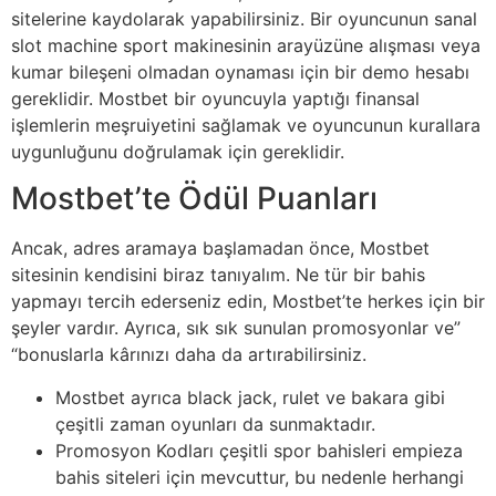
sitelerine kaydolarak yapabilirsiniz. Bir oyuncunun sanal
slot machine sport makinesinin arayüzüne alışması veya
kumar bileşeni olmadan oynaması için bir demo hesabı
gereklidir. Mostbet bir oyuncuyla yaptığı finansal
işlemlerin meşruiyetini sağlamak ve oyuncunun kurallara
uygunluğunu doğrulamak için gereklidir.
Mostbet’te Ödül Puanları
Ancak, adres aramaya başlamadan önce, Mostbet
sitesinin kendisini biraz tanıyalım. Ne tür bir bahis
yapmayı tercih ederseniz edin, Mostbet’te herkes için bir
şeyler vardır. Ayrıca, sık sık sunulan promosyonlar ve”
“bonuslarla kârınızı daha da artırabilirsiniz.
Mostbet ayrıca black jack, rulet ve bakara gibi
çeşitli zaman oyunları da sunmaktadır.
Promosyon Kodları çeşitli spor bahisleri empieza
bahis siteleri için mevcuttur, bu nedenle herhangi